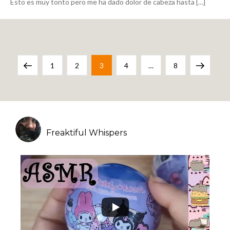
Esto es muy tonto pero me ha dado dolor de cabeza hasta […]
Navegación
Previous
Page
Page
Page
Page
Page
Next
1
2
3
4
…
8
de
page
page
entradas
Freaktiful Whispers