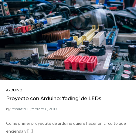
ARDUINO
Proyecto con Arduino: ‘fading’ de LEDs
by:
freaktiful
Como primer proyectito de arduino quiero hacer un circuito que
encienda y […]