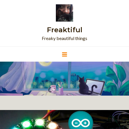
Skip
to
content
Freaktiful
Freaky beautiful things