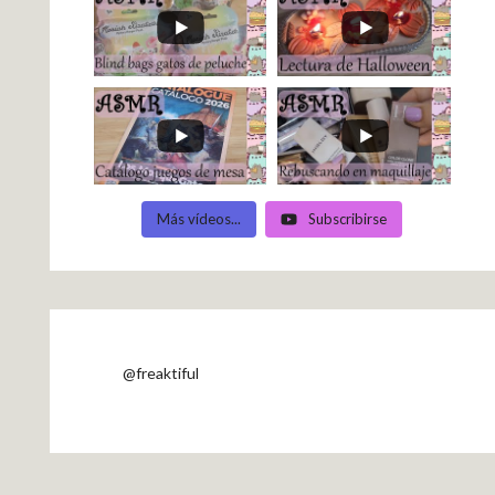
Más vídeos...
Subscribirse
@freaktiful