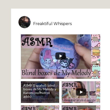
Freaktiful Whispers
ASMR (Español): blind
boxes de My Melody y
Kuromi (no midroll
adds)