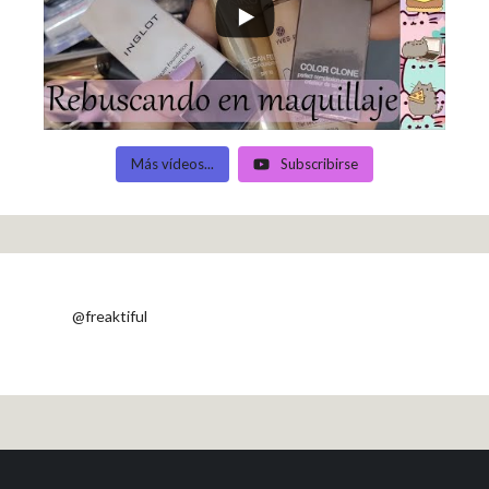
Más vídeos...
Subscribirse
@freaktiful