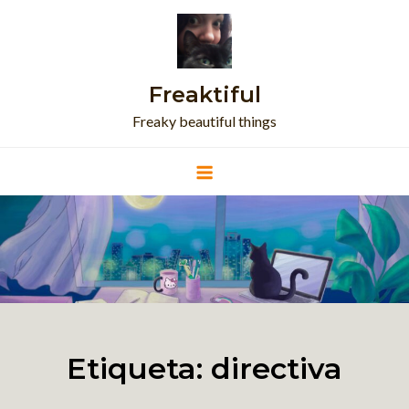
Skip
to
content
Freaktiful
Freaky beautiful things
Etiqueta:
directiva