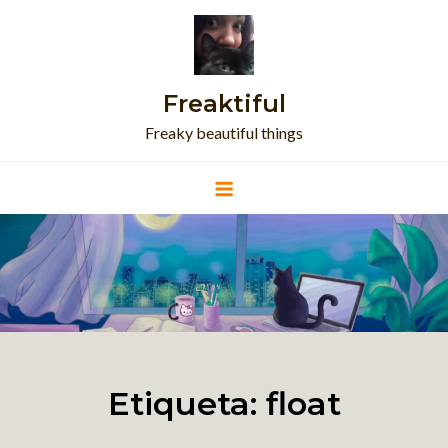
Skip
to
content
Freaktiful
Freaky beautiful things
Etiqueta:
float