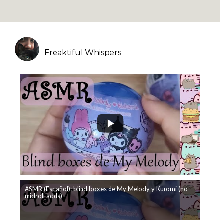
Freaktiful Whispers
ASMR (Español): blind boxes de My Melody y Kuromi (no
midroll adds)