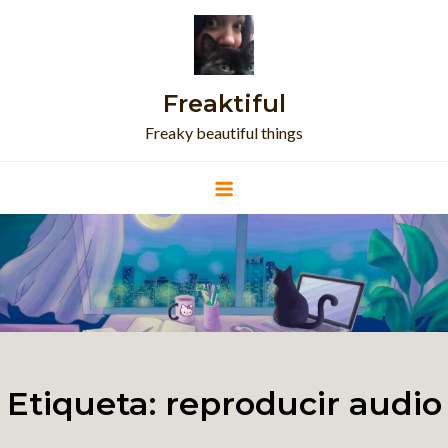
Skip
to
content
Freaktiful
Freaky beautiful things
Etiqueta:
reproducir audio