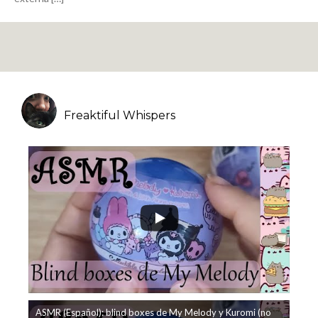
Freaktiful Whispers
ASMR (Español): blind boxes de My Melody y Kuromi (no