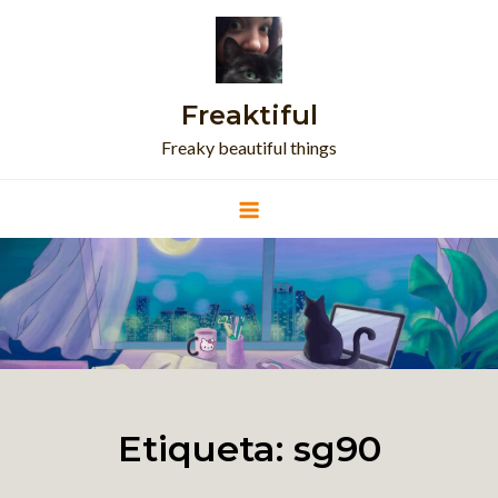
Skip
to
content
Freaktiful
Freaky beautiful things
Etiqueta:
sg90