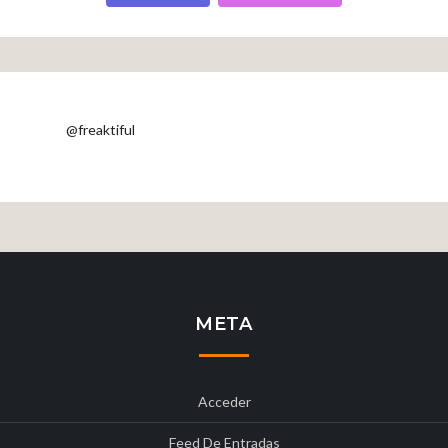
@freaktiful
META
Acceder
Feed De Entradas