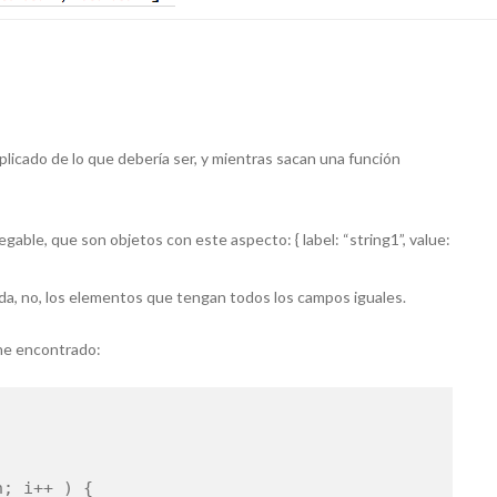
licado de lo que debería ser, y mientras sacan una función
le, que son objetos con este aspecto: { label: “string1”, value:
da, no, los elementos que tengan todos los campos iguales.
 he encontrado:
n; i++ ) {