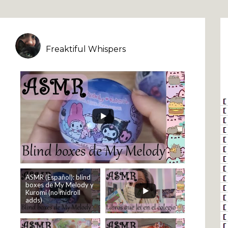
Freaktiful Whispers
ASMR (Español): blind
boxes de My Melody y
Kuromi (no midroll
adds)