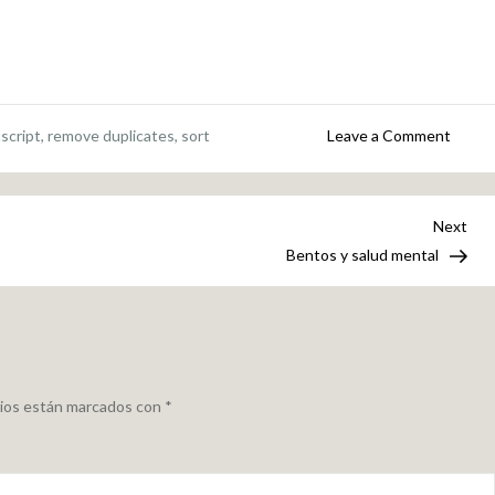
on
ascript
,
remove duplicates
,
sort
Leave a Comment
Miniti
javasc
–
Nex
Next
orden
Pos
Bentos y salud mental
y
borrar
duplic
de
vecto
rios están marcados con
*
de
tipos
compl