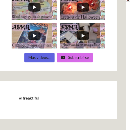
Más vídeos...
Subscribirse
@freaktiful