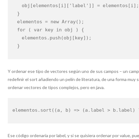
obj[elementos[i]['label']] = elementos[i]
}
elementos = new Array();
for ( var key in obj ) {
elementos.push(obj[key]);
}
Y ordenar ese tipo de vectores según uno de sus campos – un campo
redefinir el sort añadiendo un pelín de literatura, de una forma muy 
ordenar vectores de tipos complejos, pero en java.
elementos.sort((a, b) => (a.label > b.label) 
Ese código ordenaría por label, y si se quisiera ordenar por value, p