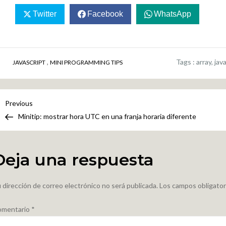
Twitter
Facebook
WhatsApp
,
Tags :
array
,
jav
JAVASCRIPT
MINI PROGRAMMING TIPS
Navegación
Previous
Previous
Post
Minitip: mostrar hora UTC en una franja horaria diferente
de
entradas
Deja una respuesta
 dirección de correo electrónico no será publicada.
Los campos obligato
omentario
*