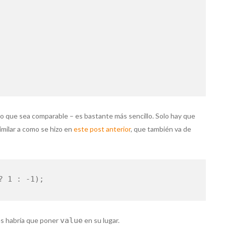
;
 que sea comparable – es bastante más sencillo. Solo hay que
similar a como se hizo en
este post anterior
, que también va de
? 1 : -1);
ues habría que poner
value
en su lugar.