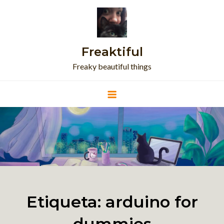
Skip
to
content
Freaktiful
Freaky beautiful things
Etiqueta:
arduino for
dummies