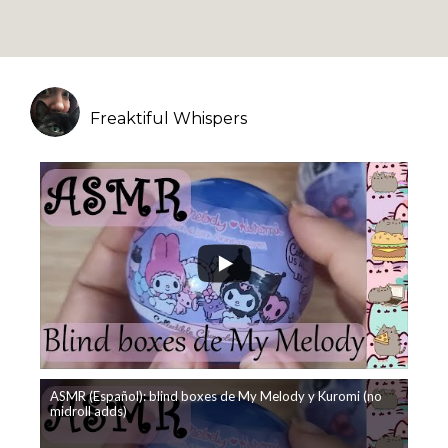
Freaktiful Whispers
ASMR (Español): blind boxes de My Melody y Kuromi (no
midroll adds)