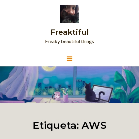
Skip
to
content
Freaktiful
Freaky beautiful things
Etiqueta:
AWS