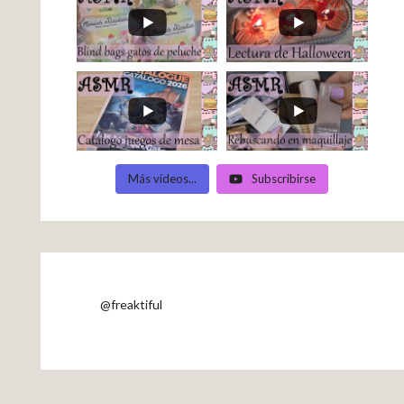
Más vídeos...
Subscribirse
@freaktiful