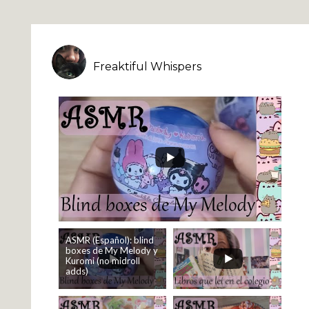
Freaktiful Whispers
ASMR (Español): blind
boxes de My Melody y
Kuromi (no midroll
adds)