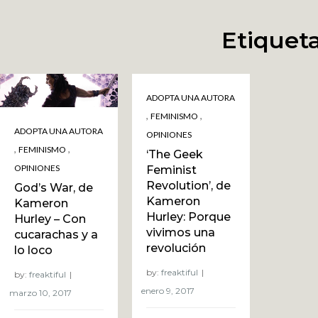
Etiquet
ADOPTA UNA AUTORA
,
,
FEMINISMO
ADOPTA UNA AUTORA
OPINIONES
,
,
FEMINISMO
‘The Geek
OPINIONES
Feminist
Revolution’, de
God’s War, de
Kameron
Kameron
Hurley: Porque
Hurley – Con
vivimos una
cucarachas y a
revolución
lo loco
by:
freaktiful
by:
freaktiful