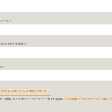
ombre
*
rreo electrónico
*
eb
te sitio usa Akismet para reducir el spam.
Aprende cómo se procesan los