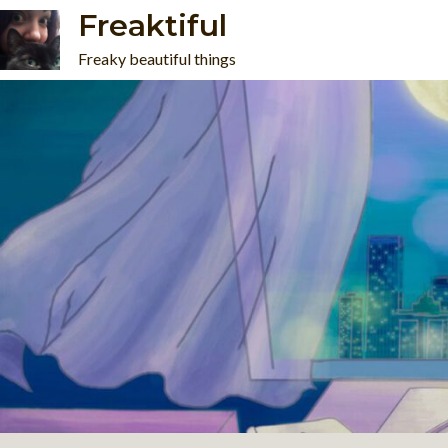
Skip
Freaktiful
to
Freaky beautiful things
content