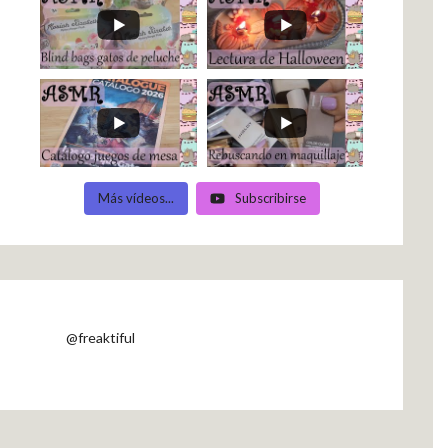
Más vídeos...
Subscribirse
@freaktiful