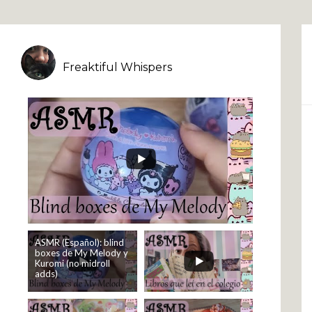
Freaktiful Whispers
ASMR (Español): blind
boxes de My Melody y
Kuromi (no midroll
adds)