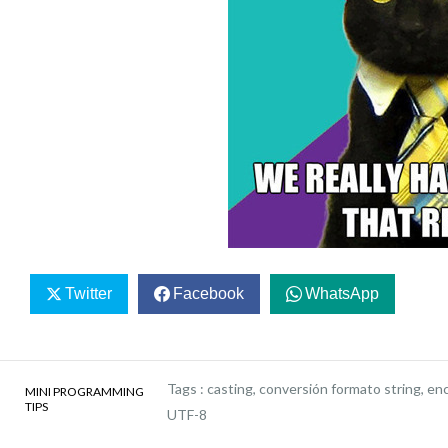
Twitter
Facebook
WhatsApp
Tags :
casting
,
conversión formato string
,
en
MINI PROGRAMMING
TIPS
UTF-8