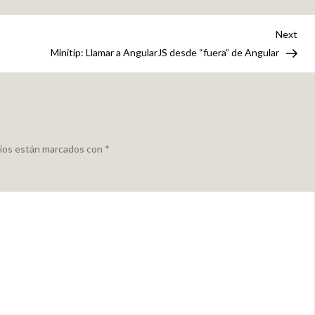
Convertir
Strings
Nex
Next
a
Pos
Minitip: Llamar a AngularJS desde “fuera” de Angular
y
desde
UTF-
8
en
rios están marcados con
*
java