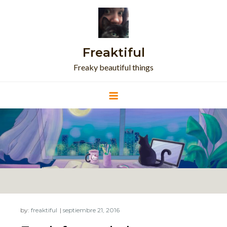
Skip
to
content
Freaktiful
Freaky beautiful things
by:
freaktiful