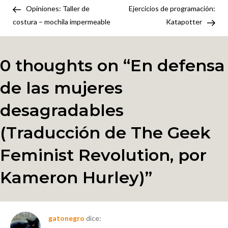
Navegación
las
Post
Pos
Opiniones: Taller de
Ejercicios de programación:
de
mujeres
costura – mochila impermeable
Katapotter
desagradables
entradas
(Traducción
de
0 thoughts on “
En defensa
The
de las mujeres
Geek
Feminist
desagradables
Revolution,
por
(Traducción de The Geek
Kameron
Feminist Revolution, por
Hurley)
Kameron Hurley)
”
gatonegro
dice: