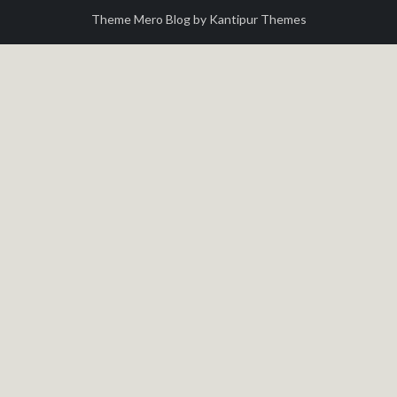
Theme Mero Blog by
Kantipur Themes