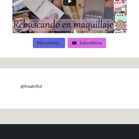
Más vídeos...
Subscribirse
@freaktiful