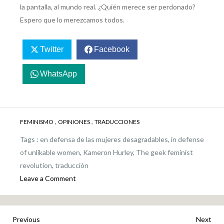
la pantalla, al mundo real. ¿Quién merece ser perdonado?
Espero que lo merezcamos todos.
Twitter
Facebook
WhatsApp
,
,
FEMINISMO
OPINIONES
TRADUCCIONES
Tags :
en defensa de las mujeres desagradables
,
in defense
of unlikable women
,
Kameron Hurley
,
The geek feminist
revolution
,
traducción
on
Leave a Comment
En
defensa
de
Previous
Nex
Previous
Next