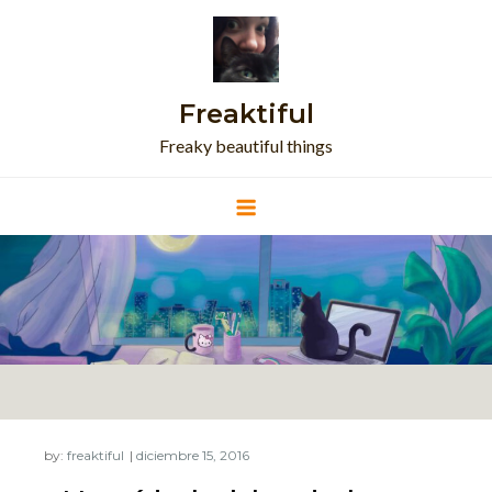
Skip
to
content
Freaktiful
Freaky beautiful things
by:
freaktiful