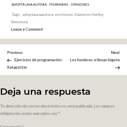
,
,
ADOPTA UNA AUTORA
FEMINISMO
OPINIONES
Tags :
adoptaunaautora
,
escritoras
,
Kameron Hurley
,
literatura
on
Leave a Comment
¿Ha
oído
hablar
Navegación
Previous
Nex
Previous
Next
de
Post
Pos
Ejercicios de programación:
Los hombres sí llevan bigote
de
la
Katapotter
iniciativa
entradas
#AdoptaUnaAutora?
Deja una respuesta
Tu dirección de correo electrónico no será publicada.
Los campos
obligatorios están marcados con
*
Comentario
*