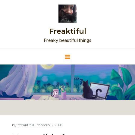
Skip
to
content
Freaktiful
Freaky beautiful things
by:
freaktiful