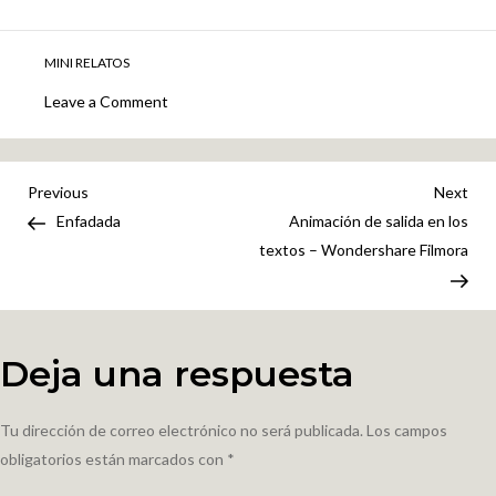
MINI RELATOS
on
Leave a Comment
Un
posible
futuro
Navegación
Previous
Nex
Previous
Next
Post
Pos
Enfadada
Animación de salida en los
de
textos – Wondershare Filmora
entradas
Deja una respuesta
Tu dirección de correo electrónico no será publicada.
Los campos
obligatorios están marcados con
*