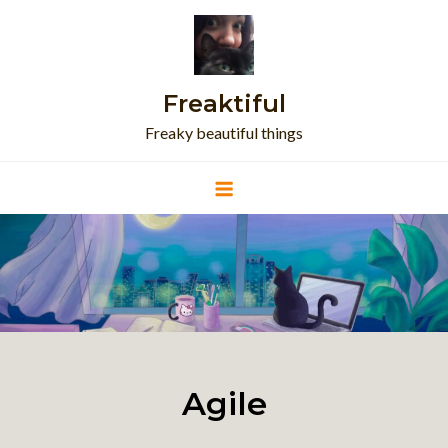
Skip
to
content
Freaktiful
Freaky beautiful things
Agile