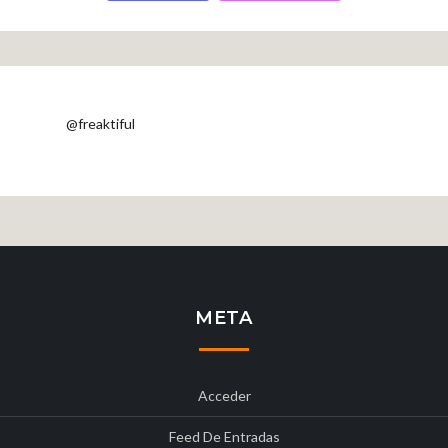
@freaktiful
META
Acceder
Feed De Entradas