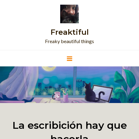
Skip
to
content
Freaktiful
Freaky beautiful things
La escribición hay que
hacerla