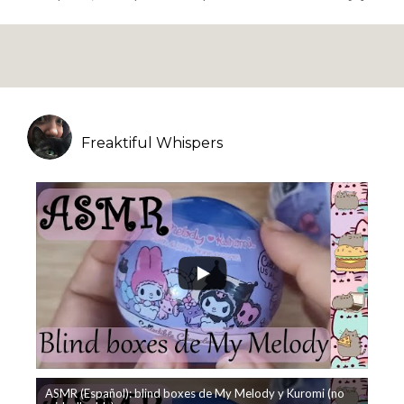
Freaktiful Whispers
ASMR (Español): blind boxes de My Melody y Kuromi (no