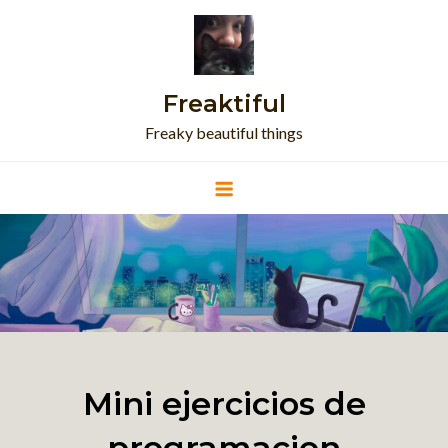
Skip
to
content
Freaktiful
Freaky beautiful things
Mini ejercicios de
programacion