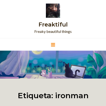
Skip
to
content
Freaktiful
Freaky beautiful things
Etiqueta:
ironman