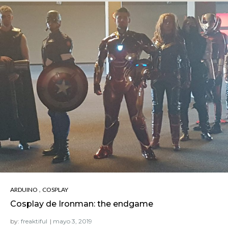
,
ARDUINO
COSPLAY
Cosplay de Ironman: the endgame
by:
freaktiful