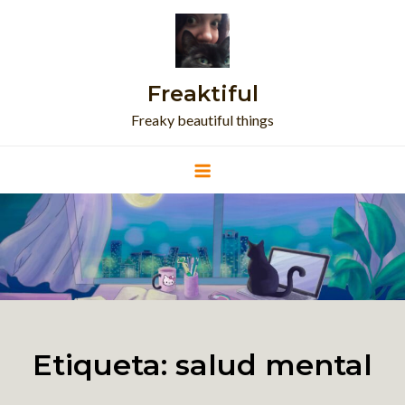
Skip
to
content
Freaktiful
Freaky beautiful things
Etiqueta:
salud mental