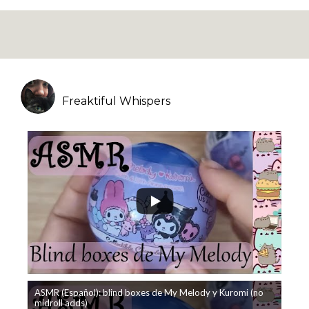
Freaktiful Whispers
ASMR (Español): blind boxes de My Melody y Kuromi (no
midroll adds)