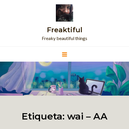
Skip
to
content
Freaktiful
Freaky beautiful things
Etiqueta:
wai – AA