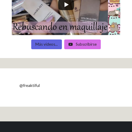
Más vídeos...
Subscribirse
@freaktiful