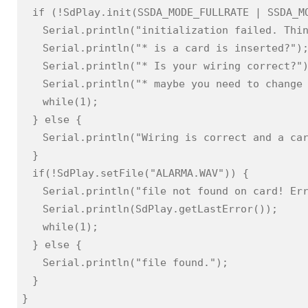
if (!SdPlay.init(SSDA_MODE_FULLRATE | SSDA_M
Serial.println("initialization failed. Thi
Serial.println("* is a card is inserted?")
Serial.println("* Is your wiring correct?"
Serial.println("* maybe you need to change
while(1);
} else {
Serial.println("Wiring is correct and a ca
}
if(!SdPlay.setFile("ALARMA.WAV")) {
Serial.println("file not found on card! Er
Serial.println(SdPlay.getLastError());
while(1);
} else {
Serial.println("file found.");
}
}