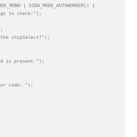
ODE_MONO | SSDA_MODE_AUTOWORKER)) {
ngs to check:");
;
);
 the chipSelect?");
rd is present.");
ror code: ");