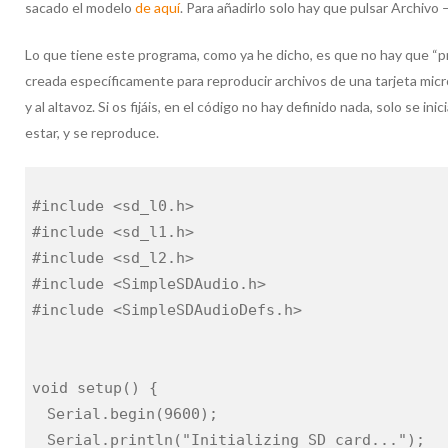
sacado el modelo
de aquí
. Para añadirlo solo hay que pulsar Archivo 
Lo que tiene este programa, como ya he dicho, es que no hay que “pr
creada específicamente para reproducir archivos de una tarjeta mic
y al altavoz. Si os fijáis, en el código no hay definido nada, solo se i
estar, y se reproduce.
#include <sd_l0.h>
#include <sd_l1.h>
#include <sd_l2.h>
#include <SimpleSDAudio.h>
#include <SimpleSDAudioDefs.h>
void setup() {
Serial.begin(9600);
Serial.println("Initializing SD card...");