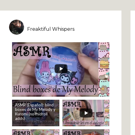
Freaktiful Whispers
ASMR (Español): blind
boxes de My Melody y
Kuromi (no midroll
adds)