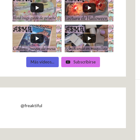
Más vídeos...
Subscribirse
@freaktiful