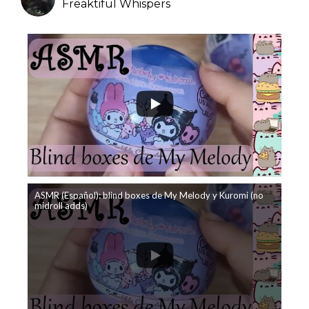
Freaktiful Whispers
ASMR (Español): blind boxes de My Melody y Kuromi (no
midroll adds)