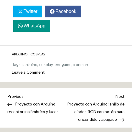
Twitter
Facebook
WhatsApp
,
ARDUINO
COSPLAY
Tags :
arduino
,
cosplay
,
endgame
,
ironman
on
Leave a Comment
Cosplay
de
Ironman:
Navegación
Previous
Nex
Previous
Next
the
Post
Pos
Proyecto con Arduino:
Proyecto con Arduino: anillo de
de
endgame
receptor inalámbrico y luces
diodos RGB con botón para
encendido y apagado
entradas