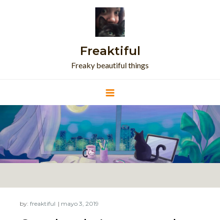
Skip
to
content
Freaktiful
Freaky beautiful things
by:
freaktiful