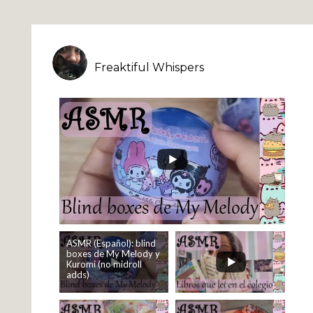
Freaktiful Whispers
ASMR (Español): blind
boxes de My Melody y
Kuromi (no midroll
adds)