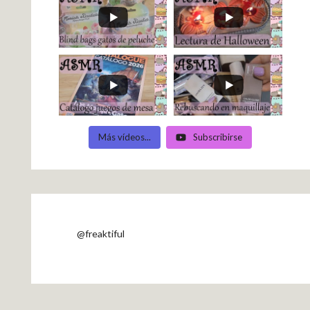
Más vídeos...
Subscribirse
@freaktiful