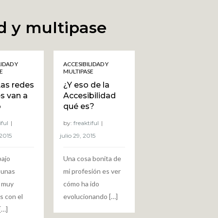
d y multipase
LIDAD Y
ACCESIBILIDAD Y
E
MULTIPASE
as redes
¿Y eso de la
es van a
Accesibilidad
o
qué es?
iful
by:
freaktiful
bajo
Una cosa bonita de
 unas
mi profesión es ver
 muy
cómo ha ido
s con el
evolucionando […]
[…]