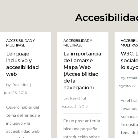
Accesibilida
ACCESIBILIDAD Y
ACCESIBILIDAD Y
ACCESIBI
MULTIPASE
MULTIPASE
MULTIPAS
Lenguaje
La importancia
W3C: L
inclusivo y
de llamarse
social
accesibilidad
Mapa Web
lo suy
web
(Accesibilidad
by:
freakt
de la
by:
freaktiful
navegación)
by:
freaktiful
En el tra
Quiero hablar del
llevamos
tema del lenguaje
semanas
En un post anterior
inclusivo y la
intensita
hice una pequeña
accesibilidad web
tema de 
introducción sobre