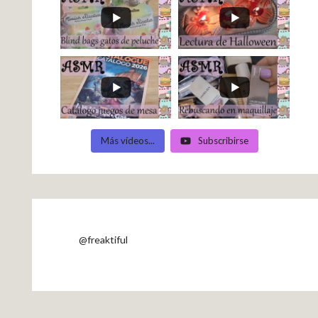
Más vídeos...
Subscribirse
@freaktiful