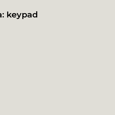
a:
keypad