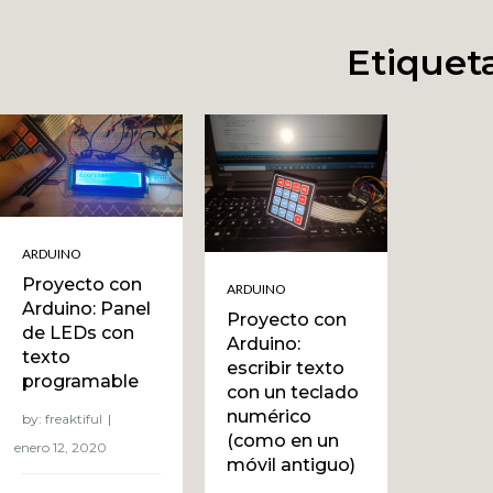
Etiquet
ARDUINO
Proyecto con
ARDUINO
Arduino: Panel
Proyecto con
de LEDs con
Arduino:
texto
escribir texto
programable
con un teclado
numérico
by:
freaktiful
(como en un
móvil antiguo)