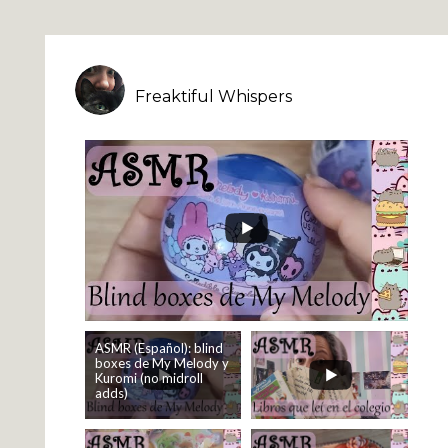
Freaktiful Whispers
ASMR (Español): blind
boxes de My Melody y
Kuromi (no midroll
adds)