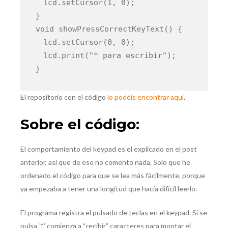
lcd.setCursor(1, 0);
}
void showPressCorrectKeyText() {
lcd.setCursor(0, 0);
lcd.print("* para escribir");
}
El repositorio con el código
lo podéis encontrar aquí
.
Sobre el código:
El comportamiento del keypad es el explicado en el post
anterior, así que de eso no comento nada. Solo que he
ordenado el código para que se lea más fácilmente, porque
ya empezaba a tener una longitud que hacía difícil leerlo.
El programa registra el pulsado de teclas en el keypad. Si se
pulsa ‘*’ comienza a “recibir” caracteres para montar el