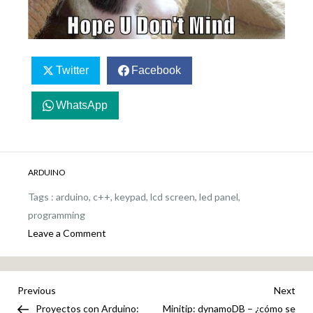
Twitter
Facebook
WhatsApp
ARDUINO
Tags :
arduino
,
c++
,
keypad
,
lcd screen
,
led panel
,
programming
on
Leave a Comment
Proyecto
con
Arduino:
Navegación
Previous
Nex
Previous
Next
Panel
Post
Pos
Proyectos con Arduino:
Minitip: dynamoDB – ¿cómo se