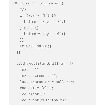
10, B as 11, and so on.}
*/}
if (key > '9') {}
indice = key - '7';}
} else {}
indice = key - '0';}
}}
return indice;}
}}
void resetStartWriting() {}
text = "";
textonscreen = "";
last_character = nullchar;
endtext = false;
lcd.clear();
lcd.print("Escriba:");