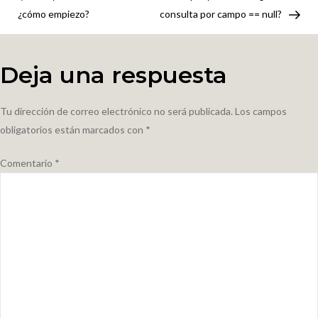
de
de
¿cómo empiezo?
consulta por campo == null?
LEDs
entradas
con
texto
Deja una respuesta
programable
Tu dirección de correo electrónico no será publicada.
Los campos
obligatorios están marcados con
*
Comentario
*