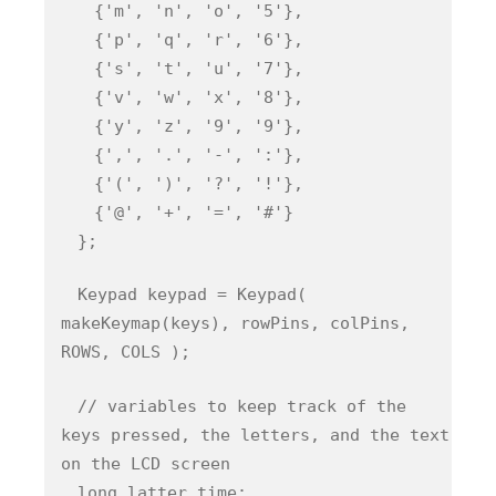
{'m', 'n', 'o', '5'},
{'p', 'q', 'r', '6'},
{'s', 't', 'u', '7'},
{'v', 'w', 'x', '8'},
{'y', 'z', '9', '9'},
{',', '.', '-', ':'},
{'(', ')', '?', '!'},
{'@', '+', '=', '#'}
};
Keypad keypad = Keypad(
makeKeymap(keys), rowPins, colPins,
ROWS, COLS );
// variables to keep track of the
keys pressed, the letters, and the text
on the LCD screen
long latter_time;