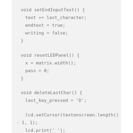
void setEndInputText() {
text += last_character;
endtext = true;
writing = false;
}
void resetLEDPanel() {
x = matrix.width();
pass = 0;
}
void deleteLastChar() {
last_key_pressed = 'D';
lcd.setCursor(textonscreen.length()
- 1, 1);
lcd.print(' ');