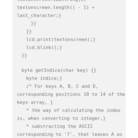
textonscreen.length() - 1) +
last_character;}
}}
}}
lcd.print(textonscreen);}
lcd.blink();}
}}
byte getIndice(char key) {}
byte indice;}
/* For keys A, B, C and D,
corresponding positions 10 to 14 of the
keys array, }
* the way of calculating the index
is, when converting to integer,}
* substracting the ASCII
corresponding to '7', that leaves A as