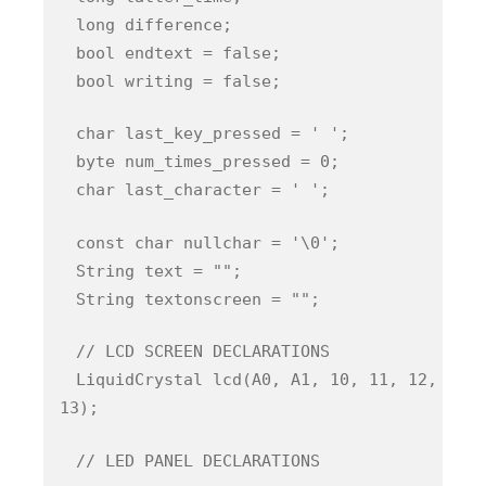
long difference;
bool endtext = false;
bool writing = false;
char last_key_pressed = ' ';
byte num_times_pressed = 0;
char last_character = ' ';
const char nullchar = '\0';
String text = "";
String textonscreen = "";
// LCD SCREEN DECLARATIONS
LiquidCrystal lcd(A0, A1, 10, 11, 12,
13);
// LED PANEL DECLARATIONS