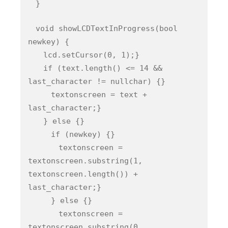
}
void showLCDTextInProgress(bool
newkey) {
lcd.setCursor(0, 1);}
if (text.length() <= 14 &&
last_character != nullchar) {}
textonscreen = text +
last_character;}
} else {}
if (newkey) {}
textonscreen =
textonscreen.substring(1,
textonscreen.length()) +
last_character;}
} else {}
textonscreen =
textonscreen.substring(0,