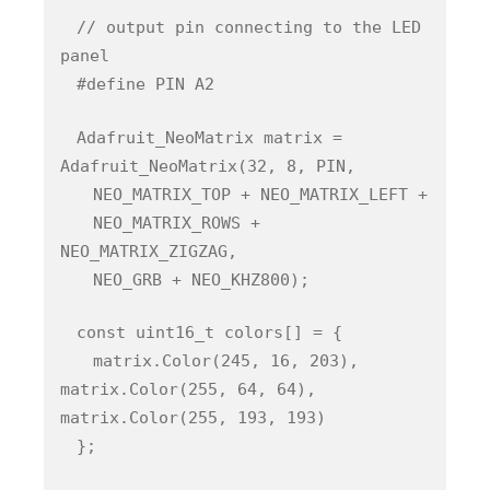
// output pin connecting to the LED
panel
#define PIN A2
Adafruit_NeoMatrix matrix =
Adafruit_NeoMatrix(32, 8, PIN,
NEO_MATRIX_TOP + NEO_MATRIX_LEFT +
NEO_MATRIX_ROWS +
NEO_MATRIX_ZIGZAG,
NEO_GRB + NEO_KHZ800);
const uint16_t colors[] = {
matrix.Color(245, 16, 203),
matrix.Color(255, 64, 64),
matrix.Color(255, 193, 193)
};