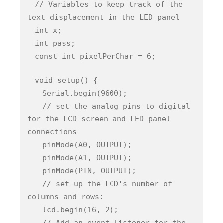
// Variables to keep track of the
text displacement in the LED panel
int x;
int pass;
const int pixelPerChar = 6;
void setup() {
Serial.begin(9600);
// set the analog pins to digital
for the LCD screen and LED panel
connections
pinMode(A0, OUTPUT);
pinMode(A1, OUTPUT);
pinMode(PIN, OUTPUT);
// set up the LCD's number of
columns and rows:
lcd.begin(16, 2);
// Add an event listener for the