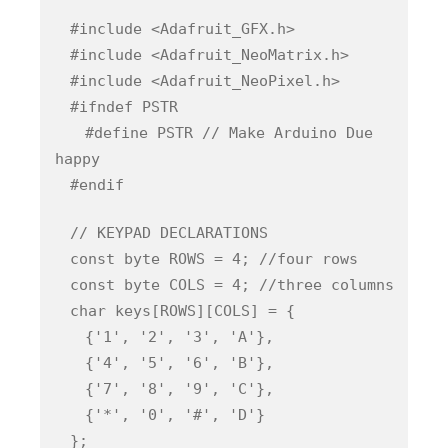
#include <Adafruit_GFX.h>
#include <Adafruit_NeoMatrix.h>
#include <Adafruit_NeoPixel.h>
#ifndef PSTR
#define PSTR // Make Arduino Due
happy
#endif
// KEYPAD DECLARATIONS
const byte ROWS = 4; //four rows
const byte COLS = 4; //three columns
char keys[ROWS][COLS] = {
{'1', '2', '3', 'A'},
{'4', '5', '6', 'B'},
{'7', '8', '9', 'C'},
{'*', '0', '#', 'D'}
};