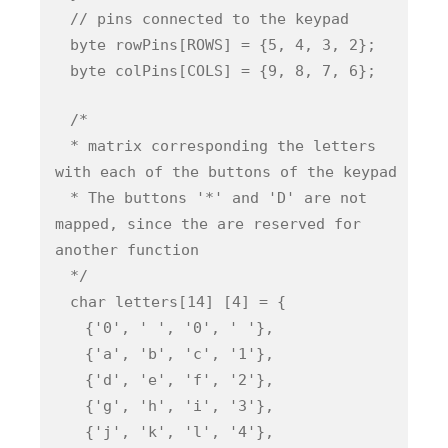
// pins connected to the keypad
byte rowPins[ROWS] = {5, 4, 3, 2};
byte colPins[COLS] = {9, 8, 7, 6};
/*
* matrix corresponding the letters
with each of the buttons of the keypad
* The buttons '*' and 'D' are not
mapped, since the are reserved for
another function
*/
char letters[14] [4] = {
{'0', ' ', '0', ' '},
{'a', 'b', 'c', '1'},
{'d', 'e', 'f', '2'},
{'g', 'h', 'i', '3'},
{'j', 'k', 'l', '4'},