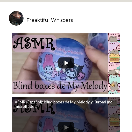
Freaktiful Whispers
ASMR (Español): blind boxes de My Melody y Kuromi (no
midroll adds)