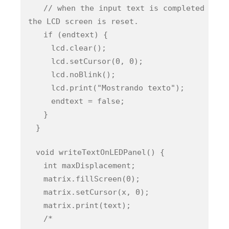
// when the input text is completed
the LCD screen is reset.
if (endtext) {
lcd.clear();
lcd.setCursor(0, 0);
lcd.noBlink();
lcd.print("Mostrando texto");
endtext = false;
}
}
void writeTextOnLEDPanel() {
int maxDisplacement;
matrix.fillScreen(0);
matrix.setCursor(x, 0);
matrix.print(text);
/*