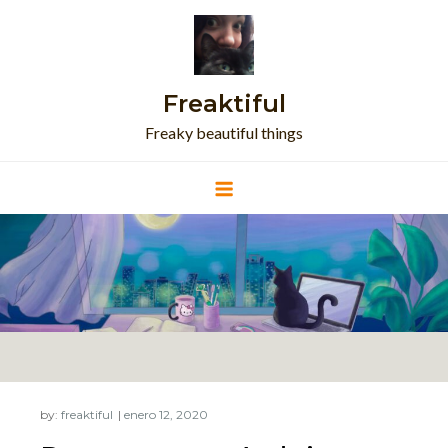
Skip
to
content
Freaktiful
Freaky beautiful things
by:
freaktiful