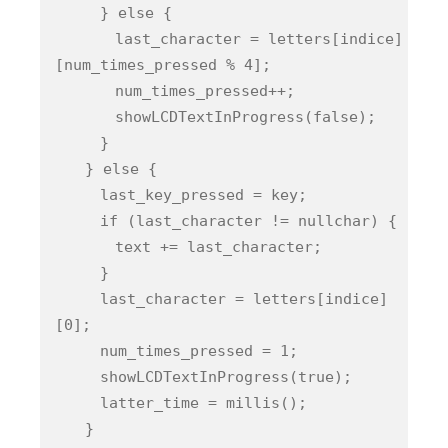
} else {
last_character = letters[indice]
[num_times_pressed % 4];
num_times_pressed++;
showLCDTextInProgress(false);
}
} else {
last_key_pressed = key;
if (last_character != nullchar) {
text += last_character;
}
last_character = letters[indice]
[0];
num_times_pressed = 1;
showLCDTextInProgress(true);
latter_time = millis();
}