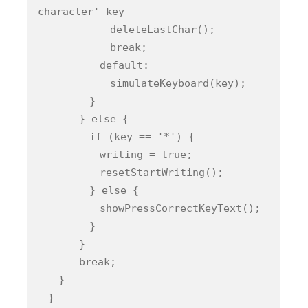
character' key
deleteLastChar();
break;
default:
simulateKeyboard(key);
}
} else {
if (key == '*') {
writing = true;
resetStartWriting();
} else {
showPressCorrectKeyText();
}
}
break;
}
}