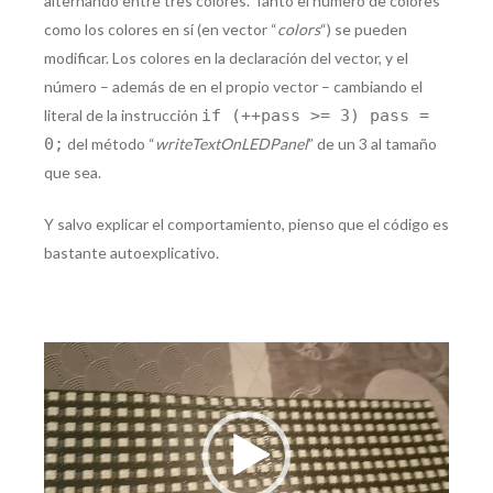
alternando entre tres colores. Tanto el número de colores
como los colores en sí (en vector “
colors
“) se pueden
modificar. Los colores en la declaración del vector, y el
número – además de en el propio vector – cambiando el
literal de la instrucción
if (++pass >= 3) pass =
0;
del método “
writeTextOnLEDPanel
” de un 3 al tamaño
que sea.
Y salvo explicar el comportamiento, pienso que el código es
bastante autoexplicativo.
Reproductor
de
vídeo