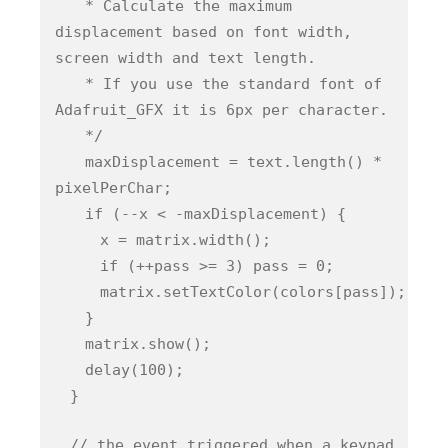
* Calculate the maximum
displacement based on font width,
screen width and text length.
* If you use the standard font of
Adafruit_GFX it is 6px per character.
*/
maxDisplacement = text.length() *
pixelPerChar;
if (--x < -maxDisplacement) {
x = matrix.width();
if (++pass >= 3) pass = 0;
matrix.setTextColor(colors[pass]);
}
matrix.show();
delay(100);
}
// the event triggered when a keypad