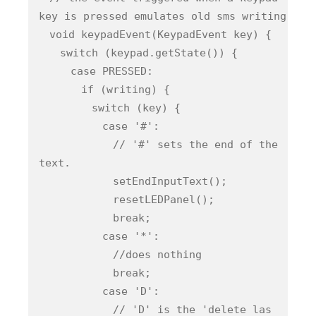
key is pressed emulates old sms writing
void keypadEvent(KeypadEvent key) {
switch (keypad.getState()) {
case PRESSED:
if (writing) {
switch (key) {
case '#':
// '#' sets the end of the
text.
setEndInputText();
resetLEDPanel();
break;
case '*':
//does nothing
break;
case 'D':
// 'D' is the 'delete las