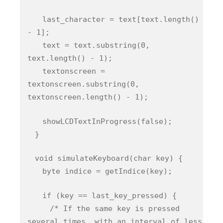
last_character = text[text.length()
- 1];
text = text.substring(0,
text.length() - 1);
textonscreen =
textonscreen.substring(0,
textonscreen.length() - 1);
showLCDTextInProgress(false);
}
void simulateKeyboard(char key) {
byte indice = getIndice(key);
if (key == last_key_pressed) {
/* If the same key is pressed
several times, with an interval of less