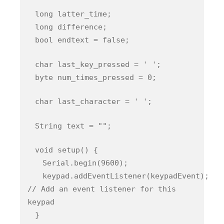
long latter_time;
long difference;
bool endtext = false;
char last_key_pressed = ' ';
byte num_times_pressed = 0;
char last_character = ' ';
String text = "";
void setup() {
Serial.begin(9600);
keypad.addEventListener(keypadEvent);
// Add an event listener for this
keypad
}