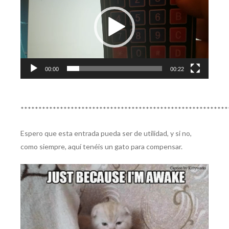
vídeo
00:00
00:22
**********************************************************
Espero que esta entrada pueda ser de utilidad, y si no,
como siempre, aquí tenéis un gato para compensar.