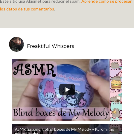
Este sitio usa Akismet para reducir el spam.
Aprende cómo se procesan
los datos de tus comentarios
.
Freaktiful Whispers
ASMR (Español): blind boxes de My Melody y Kuromi (no
midroll adds)