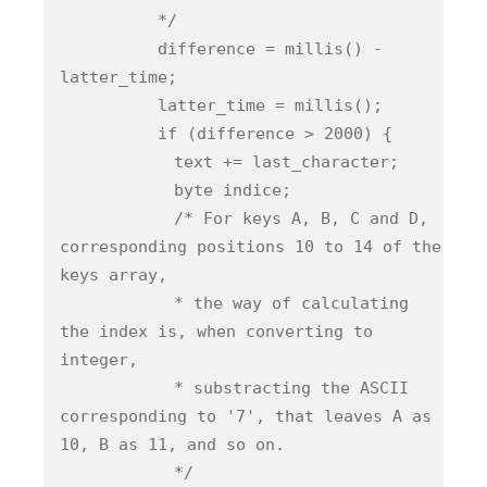
*/
difference = millis() -
latter_time;
latter_time = millis();
if (difference > 2000) {
text += last_character;
byte indice;
/* For keys A, B, C and D,
corresponding positions 10 to 14 of the
keys array,
* the way of calculating
the index is, when converting to
integer,
* substracting the ASCII
corresponding to '7', that leaves A as
10, B as 11, and so on.
*/