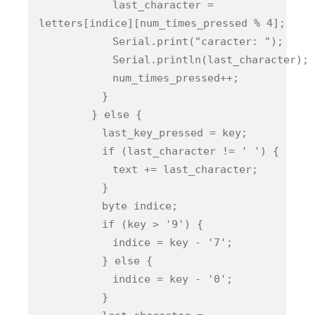
last_character =
letters[indice][num_times_pressed % 4];
Serial.print("caracter: ");
Serial.println(last_character);
num_times_pressed++;
}
} else {
last_key_pressed = key;
if (last_character != ' ') {
text += last_character;
}
byte indice;
if (key > '9') {
indice = key - '7';
} else {
indice = key - '0';
}