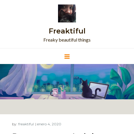
Skip
to
content
Freaktiful
Freaky beautiful things
by:
freaktiful