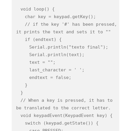
void loop() {
char key = keypad.getKey();
// if the key '#' has been pressed,
it prints the text and sets it to ""
if (endtext) {
Serial.println("texto final");
Serial.println(text);
text = "";
last_character = ' ';
endtext = false;
}
}
// When a key is pressed, it has to
be translated to the correct letter.
void keypadEvent(KeypadEvent key) {
switch (keypad.getState()) {
case PRESSED: