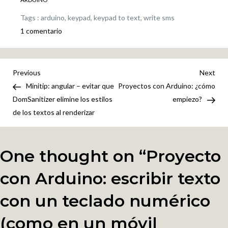
Tags :
arduino
,
keypad
,
keypad to text
,
write sms
en
1 comentario
Proyecto
con
Arduino:
Navegación
Previous
Nex
Previous
Next
escribir
Post
Pos
Minitip: angular – evitar que
Proyectos con Arduino: ¿cómo
de
texto
DomSanitizer elimine los estilos
empiezo?
con
de los textos al renderizar
entradas
un
teclado
numérico
One thought on “
Proyecto
(como
con Arduino: escribir texto
en
un
con un teclado numérico
móvil
antiguo)
(como en un móvil