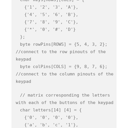
{'1', '2', '3', 'A'},
{'4', '5', '6', 'B'},
{'7', '8', '9', 'C'},
{'*', '0', '#', 'D'}
};
byte rowPins[ROWS] = {5, 4, 3, 2};
//connect to the row pinouts of the
keypad
byte colPins[COLS] = {9, 8, 7, 6};
//connect to the column pinouts of the
keypad
// matrix corresponding the letters
with each of the buttons of the keypad
char letters[14] [4] = {
{'0', '0', '0', '0'},
{'a', 'b', 'c', '1'},