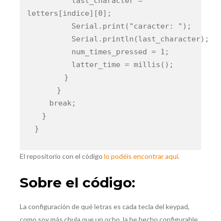
last_character =
letters[indice][0];
Serial.print("caracter: ");
Serial.println(last_character);
num_times_pressed = 1;
latter_time = millis();
}
}
break;
}
}
El repositorio con el código
lo podéis encontrar aquí
.
Sobre el código:
La configuración de qué letras es cada tecla del keypad,
como soy más chula que un ocho, la he hecho configurable