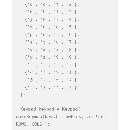
{'d', 'e', 'f', '2'},
{'g', 'h', 'i', '3'},
{'j', 'k', 'l', '4'},
{'m', 'n', 'o', '5'},
{'p', 'q', 'r', '6'},
{'s', 't', 'u', '7'},
{'v', 'w', 'x', '8'},
{'y', 'z', '9', '9'},
{',', '.', '-', ':'},
{'<', '?', '>', '!'},
{'@', '+', '=', '#'},
{'(', ')', '*', '/'}
};
Keypad keypad = Keypad(
makeKeymap(keys), rowPins, colPins,
ROWS, COLS );