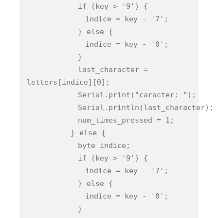
if (key > '9') {
indice = key - '7';
} else {
indice = key - '0';
}
last_character =
letters[indice][0];
Serial.print("caracter: ");
Serial.println(last_character);
num_times_pressed = 1;
} else {
byte indice;
if (key > '9') {
indice = key - '7';
} else {
indice = key - '0';
}