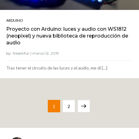
ARDUINO
Proyecto con Arduino: luces y audio con WS1812
(neopixel) y nueva biblioteca de reproducción de
audio
by:
freaktiful
Tras tener el circuito de las luces y el audio, me di […]
Navegación
Page
Page
Next
1
2
de
page
entradas