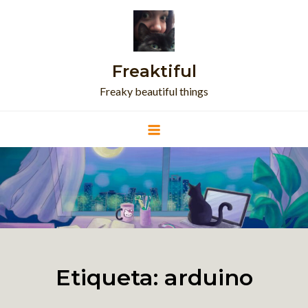
Skip
to
content
Freaktiful
Freaky beautiful things
Etiqueta:
arduino