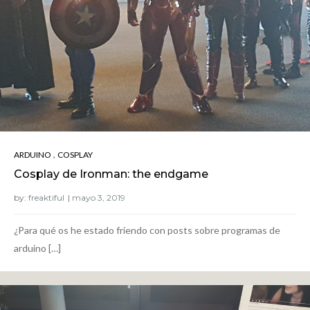
,
ARDUINO
COSPLAY
Cosplay de Ironman: the endgame
by:
freaktiful
¿Para qué os he estado friendo con posts sobre programas de
arduino […]