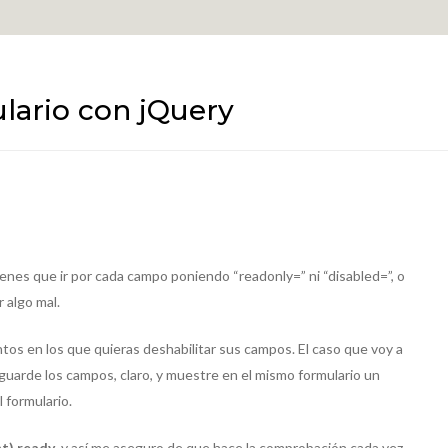
ulario con jQuery
ienes que ir por cada campo poniendo “readonly=” ni “disabled=”, o
 algo mal.
os en los que quieras deshabilitar sus campos. El caso que voy a
guarde los campos, claro, y muestre en el mismo formulario un
 formulario.
t).ready
, y así me aseguro de que hace la comprobación cada vez