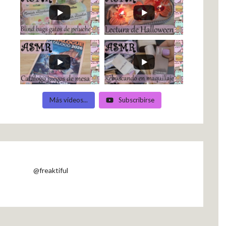
Más vídeos...
Subscribirse
@freaktiful