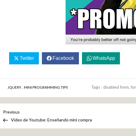
Twitter
Facebook
WhatsApp
,
Tags :
disabled form
,
fo
JQUERY
MINI PROGRAMMING TIPS
Navegación
Previous
Previous
Post
Video de Youtube: Enseñando mini compra
de