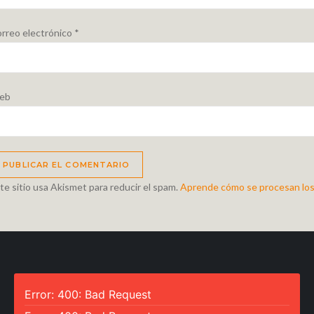
rreo electrónico
*
eb
te sitio usa Akismet para reducir el spam.
Aprende cómo se procesan los
Error: 400: Bad Request