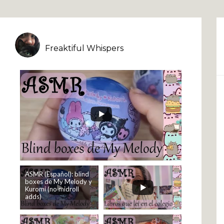
Freaktiful Whispers
ASMR (Español): blind
boxes de My Melody y
Kuromi (no midroll
adds)