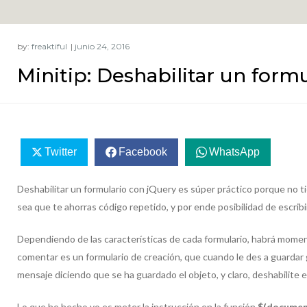
by:
freaktiful
Minitip: Deshabilitar un form
Twitter
Facebook
WhatsApp
Deshabilitar un formulario con jQuery es súper práctico porque no t
sea que te ahorras código repetido, y por ende posibilidad de escribir
Dependiendo de las características de cada formulario, habrá moment
comentar es un formulario de creación, que cuando le des a guardar 
mensaje diciendo que se ha guardado el objeto, y claro, deshabilite el
Lo que he hecho yo es meter la instrucción en la función
$(documen