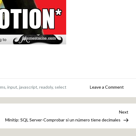
on
rms
,
input
,
javascript
,
readoly
,
select
Leave a Comment
Miniti
Deshab
un
Nex
Next
formul
Pos
Minitip: SQL Server-Comprobar si un número tiene decimales
con
jQuer