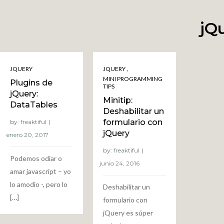
jQ
,
JQUERY
JQUERY
MINI PROGRAMMING
Plugins de
TIPS
jQuery:
Minitip:
DataTables
Deshabilitar un
formulario con
by:
freaktiful
jQuery
by:
freaktiful
Podemos odiar o
amar javascript – yo
lo amodio -, pero lo
Deshabilitar un
[…]
formulario con
jQuery es súper