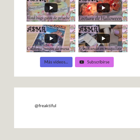
Más vídeos...
Subscribirse
@freaktiful