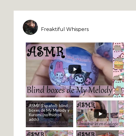
Freaktiful Whispers
ASMR (Español): blind
boxes de My Melody y
Kuromi (no midroll
adds)